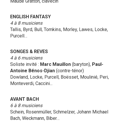
Maude Gratton, clavecin
ENGLISH FANTASY
4 à 8 musiciens
Tallis, Byrd, Bull, Tomkins, Morley, Lawes, Locke,
Purcell…
SONGES & REVES
4 à 6 musiciens
Soliste invité :
Marc Mauillon
(baryton),
Paul-
Antoine Bénos-Djian
(contre-ténor)
Dowland, Locke, Purcell, Boësset, Moulinié, Peri,
Monteverdi, Caccini...
AVANT BACH
6 à 8 musiciens
Schein, Rosenmüller, Schmelzer, Johann Michael
Bach, Weckmann, Biber…