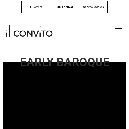
il Convito
MM Festival
Convito Records
EARLY BAROQUE